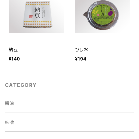
納豆
ひしお
¥140
¥194
CATEGORY
醬油
味噌