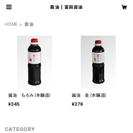
醬油 | 富田醤油
HOME
醬油
醤油 もろみ（本醸造）
醤油 金（本醸造）
¥345
¥276
CATEGORY